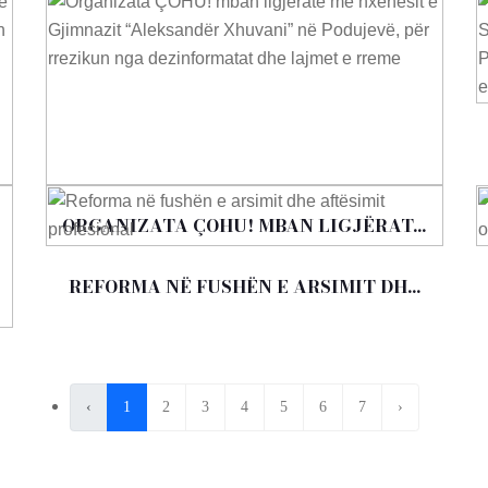
ORGANIZATA ÇOHU! MBAN LIGJËRAT...
REFORMA NË FUSHËN E ARSIMIT DH...
‹
1
2
3
4
5
6
7
›