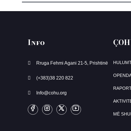
Info
ÇOH
HULUMT
Rruga Fehmi Agani 21-5, Prishtinë
OPENDA
(+383)38 220 822
RAPOR
Info@cohu.org
AKTIVIT
MË SH