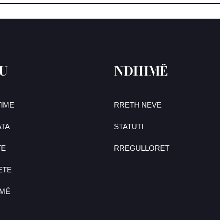
U
NDIHMË
IME
RRETH NEVE
TA
STATUTI
TE
RREGULLORET
ETE
UMË