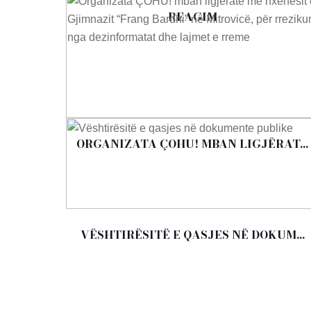
REAGIM
ORGANIZATA ÇOHU! MBAN LIGJËRAT...
VËSHTIRËSITË E QASJES NË DOKUM...