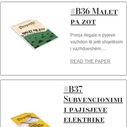
#B36 Malet
pa zot
Prerja ilegale e pyjeve
vazhdon të jetë shqetësim
i vazhdueshëm.…
READ THE PAPER
#B37
Subvencionimi
i pajisjeve
elektrike