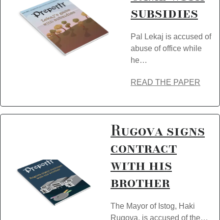
subsidies
Pal Lekaj is accused of
abuse of office while
he…
READ THE PAPER
Rugova signs
contract
with his
brother
The Mayor of Istog, Haki
Rugova, is accused of the…