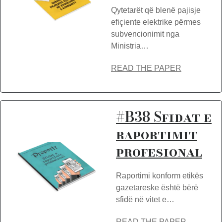
Qytetarët që blenë pajisje
efiçiente elektrike përmes
subvencionimit nga
Ministria…
READ THE PAPER
#B38 Sfidat e
raportimit
profesional
Raportimi konform etikës
gazetareske është bërë
sfidë në vitet e…
READ THE PAPER