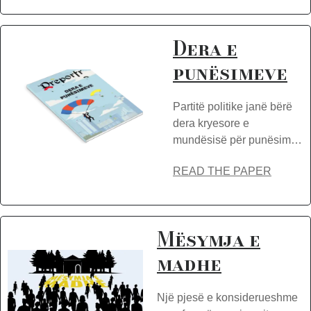
Dera e
punësimeve
Partitë politike janë bërë
dera kryesore e
mundësisë për punësim…
READ THE PAPER
Mësymja e
madhe
Një pjesë e konsiderueshme