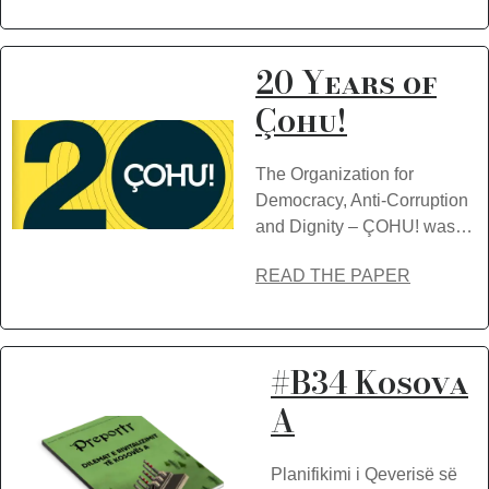
20 Years of
Çohu!
The Organization for
Democracy, Anti-Corruption
and Dignity – ÇOHU! was…
READ THE PAPER
#B34 Kosova
A
Planifikimi i Qeverisë së