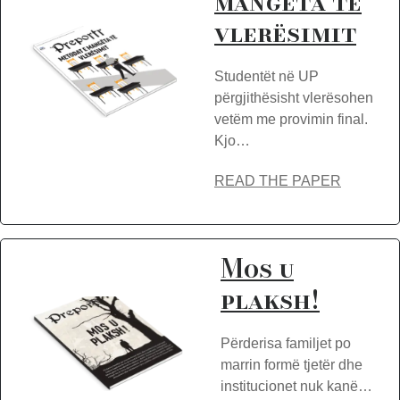
mangëta të
vlerësimit
Studentët në UP
përgjithësisht vlerësohen
vetëm me provimin final.
Kjo…
READ THE PAPER
Mos u
plaksh!
Përderisa familjet po
marrin formë tjetër dhe
institucionet nuk kanë…