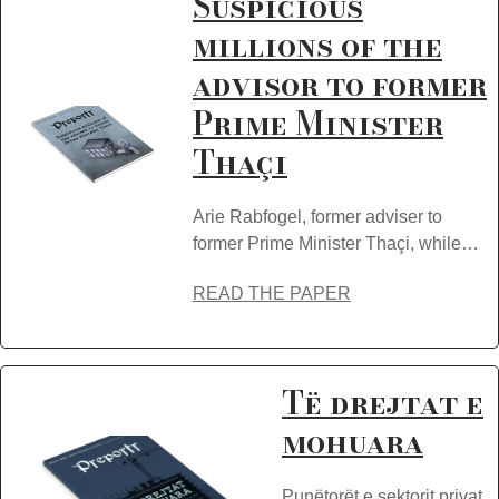
Suspicious
millions of the
advisor to former
Prime Minister
Thaçi
Arie Rabfogel, former adviser to
former Prime Minister Thaçi, while…
READ THE PAPER
Të drejtat e
mohuara
Punëtorët e sektorit privat