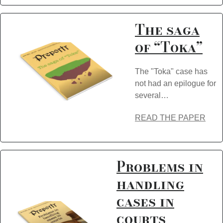
The saga
of “Toka”
The "Toka" case has
not had an epilogue for
several…
READ THE PAPER
Problems in
handling
cases in
courts