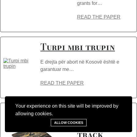
grants for…
READ THE PAPER
Turpi mbi trupin
E drejta për abort në Kosovë është e
garantuar me…
READ THE PAPER
Your experience on this site will be improved by
Rivers that
allowing cookies.
lost their
ALLOW COOKIES
track