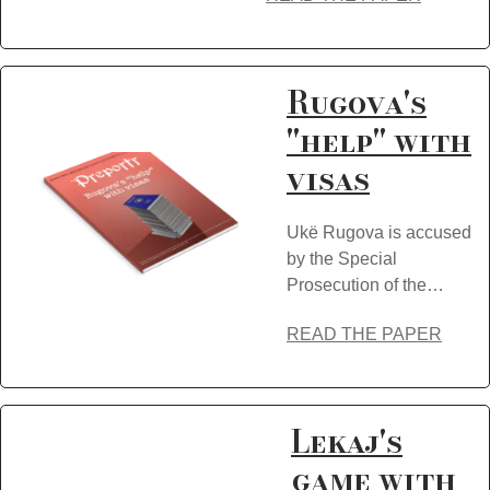
Rugova's
"help" with
visas
Ukë Rugova is accused
by the Special
Prosecution of the…
READ THE PAPER
Lekaj's
game with