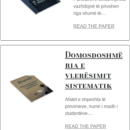
vazhdojnë të privohen
nga shumë të…
READ THE PAPER
Domosdoshmë
ria e
vlerësimit
sistematik
Afatet e shpeshta të
provimeve, numri i madh i
studentëve…
READ THE PAPER