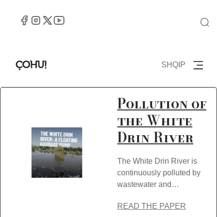
SHQIP
Pollution of
the White
Drin River
The White Drin River is
continuously polluted by
wastewater and…
READ THE PAPER