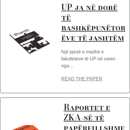
UP-ja në dorë
të
bashkëpunëtor
ëve të jashtëm
Një pjesë e madhe e
fakulteteve të UP-së varen
nga…
READ THE PAPER
Raportet e
ZKA-së të
papërfillshme