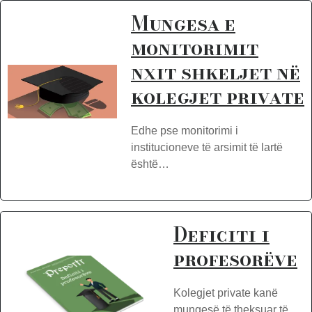
Mungesa e
monitorimit
nxit shkeljet në
kolegjet private
Edhe pse monitorimi i
institucioneve të arsimit të lartë
është…
Deficiti i
profesorëve
Kolegjet private kanë
mungesë të theksuar të