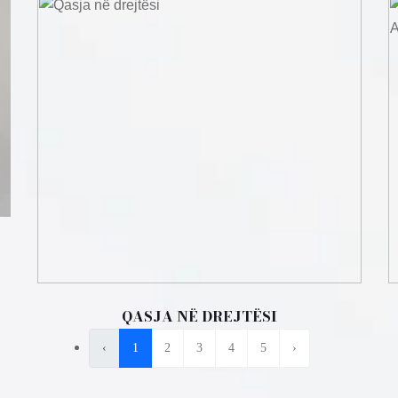
QASJA NË DREJTËSI
‹
1
2
3
4
5
›