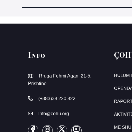
Info
ÇOH
HULUMT
Rruga Fehmi Agani 21-5,
Prishtinë
OPENDA
(+383)38 220 822
RAPOR
Info@cohu.org
AKTIVIT
MË SH