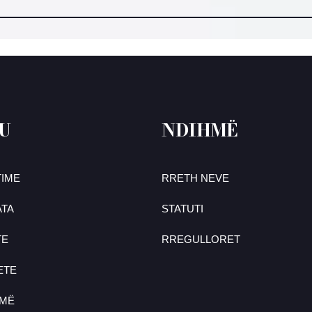
U
NDIHMË
IME
RRETH NEVE
TA
STATUTI
TE
RREGULLORET
ETE
UMË