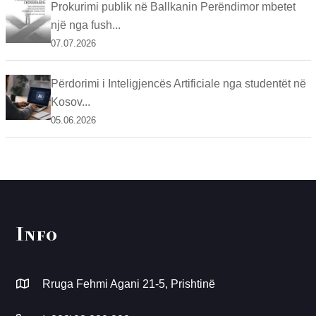
Prokurimi publik në Ballkanin Perëndimor mbetet
një nga fush...
07.07.2026
Përdorimi i Inteligjencës Artificiale nga studentët në
Kosov...
05.06.2026
Info
Rruga Fehmi Agani 21-5, Prishtinë