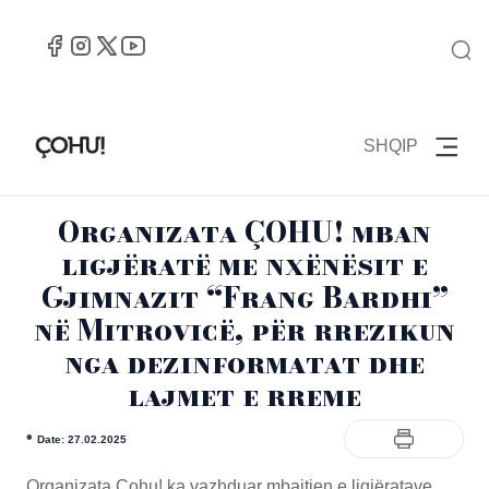
SHQIP
Organizata ÇOHU! mban
ligjëratë me nxënësit e
Gjimnazit “Frang Bardhi”
në Mitrovicë, për rrezikun
nga dezinformatat dhe
lajmet e rreme
•
Date: 27.02.2025
Organizata Çohu! ka vazhduar mbajtjen e ligjëratave