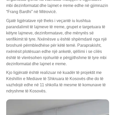
mbi dezinformatat dhe lajmet e rreme edhe në gjimnazin
“Frang Bardhi” në Mitrovicë.
Gjatë ligjëratave një theks i veçantë iu kushtua
parandalimit të lajmeve të rreme, grupet e targetuara të
këtyre lajmeve, dezinformatave, dhe mënyrës së
verifikimit të tyre. Nxënësve u është shpërndarë nga një
broshurë përmbledhëse për këtë temë. Paraprakisht,
nxënësit plotësuan edhe një anketë, qëllimi i se cilës
është të vlerësohen njohuritë e përgjithshme të tyre mbi
dezinformatat dhe lajmet e rreme.
Kjo ligjëratë është realizuar në kuadër të projektit me
Këshillin e Mediave të Shkruara të Kosovës dhe do të
vazhdojë edhe në 11 shkolla të mesme të komunave të
ndryshme të Kosovës.