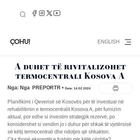
ENGLISH
A duhet të rivitalizohet
termocentrali Kosova A
Nga: Nga PREPORTR
•
Data: 14.02.2024
Planifikimi i Qeverisë së Kosovës për të investuar në
rehabilitimin e termocentralit Kosova A, për furnizim
aktual, por edhe si investim strategjik rezervë, po
konsiderohet si vendim jo i duhur për shkak të vjetërsisë
së këtij termocentrali dhe ndotjes që shkakton.
Çka thonë ekspertët e fushës për këtë çështje?