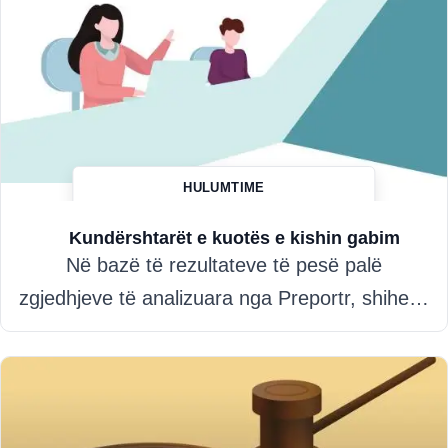
HULUMTIME
Hazim Misini
Kundërshtarët e kuotës e kishin gabim
Në bazë të rezultateve të pesë palë
zgjedhjeve të analizuara nga Preportr, shihe…