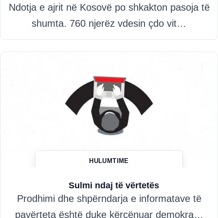
Ndotja e ajrit në Kosovë po shkakton pasoja të
shumta. 760 njerëz vdesin çdo vit…
HULUMTIME
Hazim Misini
Sulmi ndaj të vërtetës
Prodhimi dhe shpërndarja e informatave të
pavërteta është duke kërcënuar demokra…