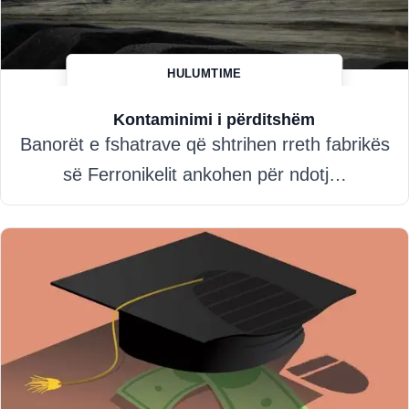
HULUMTIME
Besnik Boletini
Kontaminimi i përditshëm
Banorët e fshatrave që shtrihen rreth fabrikës
së Ferronikelit ankohen për ndotj…