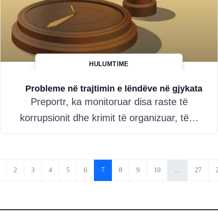
HULUMTIME
Hazim Misini
Probleme në trajtimin e lëndëve në gjykata
Preportr, ka monitoruar disa raste të
korrupsionit dhe krimit të organizuar, të…
2
3
4
5
6
7
8
9
10
...
27