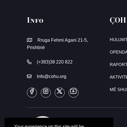
Info
ÇOH
HULUMT
Rruga Fehmi Agani 21-5,
Prishtinë
OPENDA
(+383)38 220 822
RAPOR
Info@cohu.org
AKTIVIT
MË SH
Your experience on this site will be