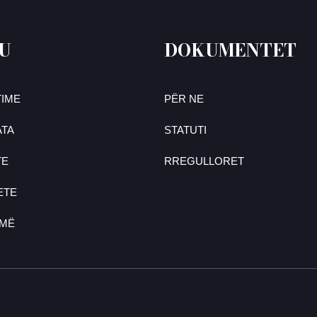
U
DOKUMENTET
IME
PËR NE
TA
STATUTI
TE
RREGULLORET
ETE
UMË