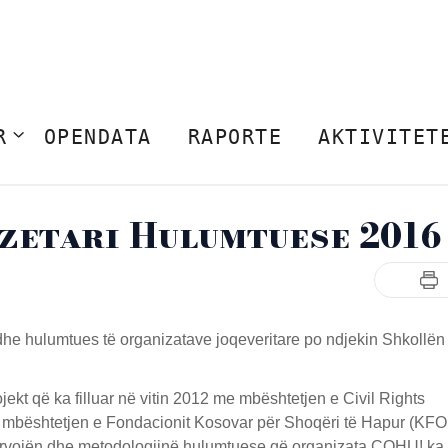
R
OPENDATA
RAPORTE
AKTIVITET
zetari Hulumtuese 2016
e hulumtues të organizatave joqeveritare po ndjekin Shkollën
ekt që ka filluar në vitin 2012 me mbështetjen e Civil Rights
me mbështetjen e Fondacionit Kosovar për Shoqëri të Hapur (KFO
ojë përvojën dhe metodologjinë hulumtuese që organizata ÇOHU! ka