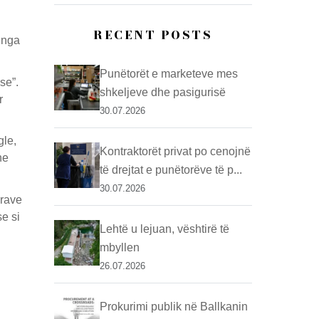
RECENT POSTS
 nga
Punëtorët e marketeve mes
se”.
shkeljeve dhe pasigurisë
r
30.07.2026
gle,
Kontraktorët privat po cenojnë
he
të drejtat e punëtorëve të p...
30.07.2026
urave
e si
Lehtë u lejuan, vështirë të
mbyllen
26.07.2026
Prokurimi publik në Ballkanin