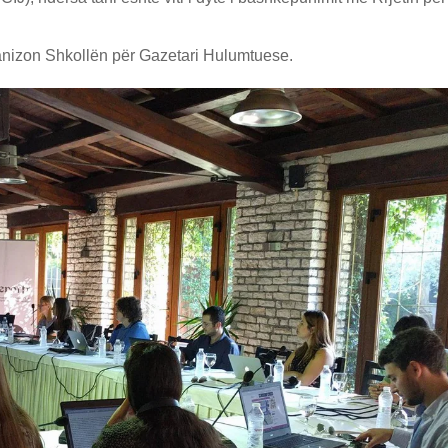
ganizon Shkollën për Gazetari Hulumtuese.