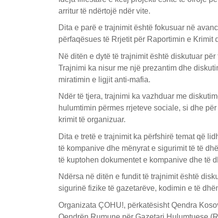
arritur të ndërtojë ndër vite.
Dita e parë e trajnimit është fokusuar në ava
përfaqësues të Rrjetit për Raportimin e Krimit 
Në ditën e dytë të trajnimit është diskutuar p
Trajnimi ka nisur me një prezantim dhe diskut
miratimin e ligjit anti-mafia.
Ndër të tjera, trajnimi ka vazhduar me diskuti
hulumtimin përmes rrjeteve sociale, si dhe për 
krimit të organizuar.
Dita e tretë e trajnimit ka përfshirë temat që 
të kompanive dhe mënyrat e sigurimit të të dh
të kuptohen dokumentet e kompanive dhe të dhë
Ndërsa në ditën e fundit të trajnimit është dis
sigurinë fizike të gazetarëve, kodimin e të dh
Organizata ÇOHU!, përkatësisht Qendra Kosov
Qendrën Rumune për Gazetari Hulumtuese (RCIJ)