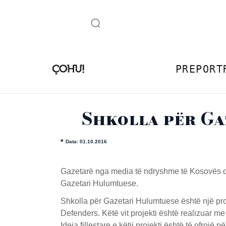
PREPORT
Shkolla për Ga
•
Data: 01.10.2016
Gazetarë nga media të ndryshme të Kosovës dh
Gazetari Hulumtuese.
Shkolla për Gazetari Hulumtuese është një proj
Defenders. Këtë vit projekti është realizuar 
Ideja fillestare e këtij projekti është të ofr