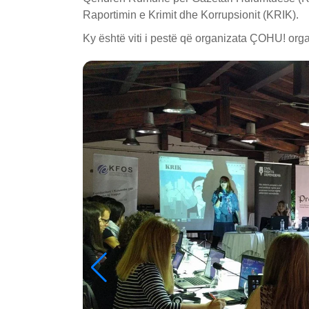
Raportimin e Krimit dhe Korrupsionit (KRIK).
Ky është viti i pestë që organizata ÇOHU! or