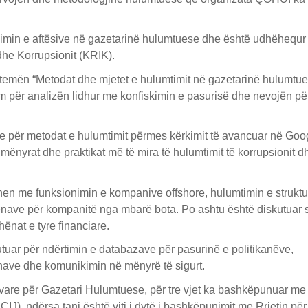
ncimin e aftësive në gazetarinë hulumtuese dhe është udhëhequr
dhe Korrupsionit (KRIK).
ër temën “Metodat dhe mjetet e hulumtimit në gazetarinë hulumtue
im për analizën lidhur me konfiskimin e pasurisë dhe nevojën pë
me për metodat e hulumtimit përmes kërkimit të avancuar në Goo
mënyrat dhe praktikat më të mira të hulumtimit të korrupsionit d
lidhen me funksionimin e kompanive offshore, hulumtimin e strukt
ënave për kompanitë nga mbarë bota. Po ashtu është diskutuar s
nat e tyre financiare.
kutuar për ndërtimin e databazave për pasurinë e politikanëve,
ënave dhe komunikimin në mënyrë të sigurt.
are për Gazetari Hulumtuese, për tre vjet ka bashkëpunuar me
, ndërsa tani është viti i dytë i bashkëpunimit me Rrjetin për